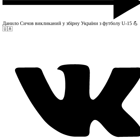
Данило Сичов викликаний у збірну України з футболу U-15 💪
🇺🇦