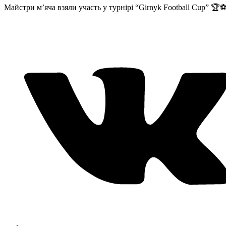
Майстри м’яча взяли участь у турнірі “Girnyk Football Cup” 🏆⚽