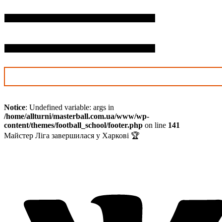
П.І.Б. дитини*
Дата нарождення*
Notice
: Undefined variable: args in
/home/allturni/masterball.com.ua/www/wp-
content/themes/football_school/footer.php
on line
141
Майстер Ліга завершилася у Харкові 🏆