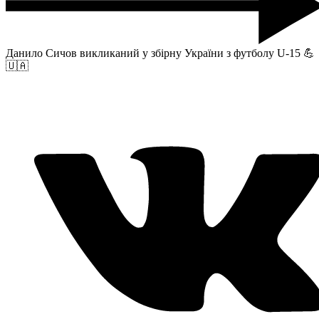
Данило Сичов викликаний у збірну України з футболу U-15 💪
🇺🇦