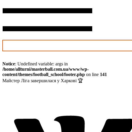
П.І.Б. дитини*
Дата нарождення*
Notice
: Undefined variable: args in
/home/allturni/masterball.com.ua/www/wp-
content/themes/football_school/footer.php
on line
141
Майстер Ліга завершилася у Харкові 🏆