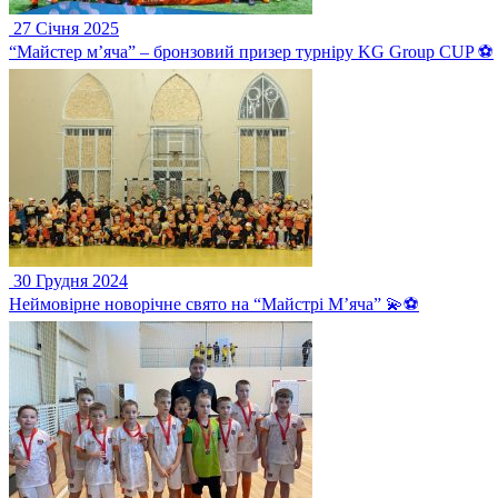
27 Січня 2025
“Майстер м’яча” – бронзовий призер турніру KG Group CUP ⚽️
30 Грудня 2024
Неймовірне новорічне свято на “Майстрі М’яча” 💫⚽️