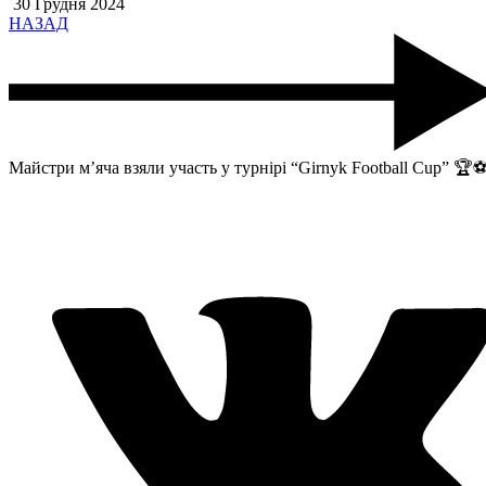
30 Грудня 2024
НАЗАД
Майстри м’яча взяли участь у турнірі “Girnyk Football Cup” 🏆⚽