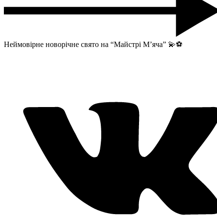
Неймовірне новорічне свято на “Майстрі М’яча” 💫⚽️