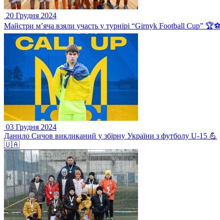
20 Грудня 2024
Майстри м’яча взяли участь у турнірі “Girnyk Football Cup” 🏆⚽
03 Грудня 2024
Данило Сичов викликаний у збірну України з футболу U-15 💪
🇺🇦