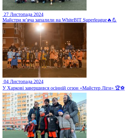
27 Листопада 2024
Майстри м’яча запалили на WhiteBIT Superleague🔥💪
04 Листопада 2024
У Харкові завершився осінній сезон «Майстер Ліги» 🏆⚽️