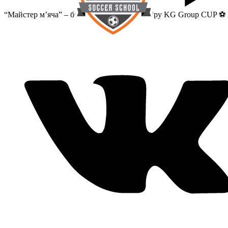
“Майстер м’яча” – бронзовий призер турніру KG Group CUP ⚽️