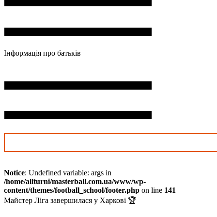
Номер телефона*
Інформація про батьків
П.І.Б. дитини*
Дата нарождення*
Notice
: Undefined variable: args in
/home/allturni/masterball.com.ua/www/wp-
content/themes/football_school/footer.php
on line
141
Майстер Ліга завершилася у Харкові 🏆