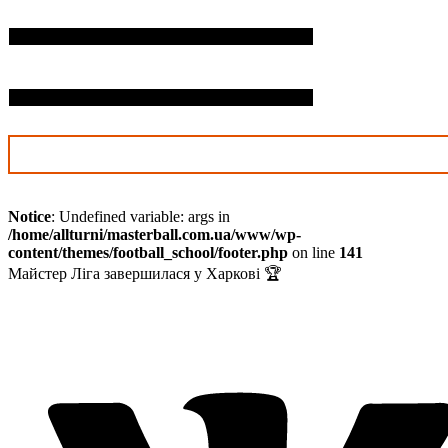
П.І.Б. дитини*
Дата нарождення*
Notice
: Undefined variable: args in
/home/allturni/masterball.com.ua/www/wp-
content/themes/football_school/footer.php
on line
141
Майстер Ліга завершилася у Харкові 🏆