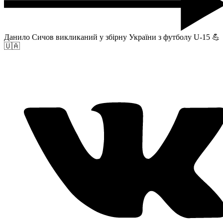
Данило Сичов викликаний у збірну України з футболу U-15 💪
🇺🇦