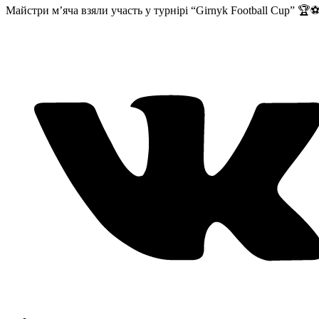
Майстри м’яча взяли участь у турнірі “Girnyk Football Cup” 🏆⚽