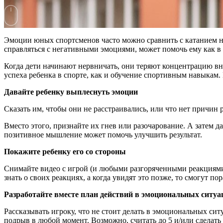
Эмоции юных спортсменов часто можно сравнить с катанием на
справляться с негативными эмоциями, может помочь ему как в с
Когда дети начинают нервничать, они теряют концентрацию вним
успеха ребенка в спорте, как и обучение спортивным навыкам
Давайте ребенку выплеснуть эмоции
Сказать им, чтобы они не расстраивались, или что нет причин 
Вместо этого, признайте их гнев или разочарование. А затем да
позитивное мышление может помочь улучшить результат.
Покажите ребенку его со стороны
Снимайте видео с игрой (и любыми разгоряченными реакциями),
знать о своих реакциях, а когда увидят это позже, то смогут п
Разработайте вместе план действий в эмоциональных ситуа
Рассказывать игроку, что не стоит делать в эмоциональных си
подрыв в любой момент. Возможно, считать до 5 и/или сделать 