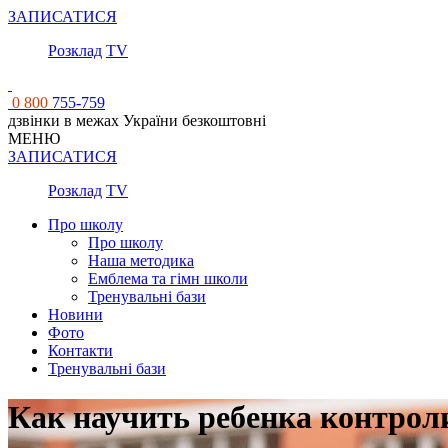
ЗАПИСАТИСЯ
Розклад
TV
0 800
755-759
дзвінки в межах України безкоштовні
МЕНЮ
ЗАПИСАТИСЯ
Розклад
TV
Про школу
Про школу
Наша методика
Емблема та гімн школи
Тренувальні бази
Новини
Фото
Контакти
Тренувальні бази
Как научить ребенка контрол