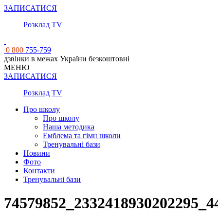
ЗАПИСАТИСЯ
Розклад
TV
0 800
755-759
дзвінки в межах України безкоштовні
МЕНЮ
ЗАПИСАТИСЯ
Розклад
TV
Про школу
Про школу
Наша методика
Емблема та гімн школи
Тренувальні бази
Новини
Фото
Контакти
Тренувальні бази
74579852_2332418930202295_4