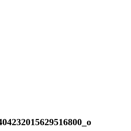
404232015629516800_o