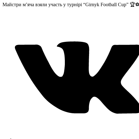
Майстри м’яча взяли участь у турнірі “Girnyk Football Cup” 🏆⚽