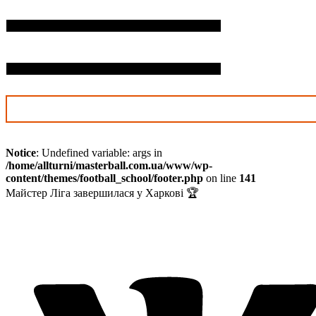
П.І.Б. дитини*
Дата нарождення*
Notice
: Undefined variable: args in
/home/allturni/masterball.com.ua/www/wp-
content/themes/football_school/footer.php
on line
141
Майстер Ліга завершилася у Харкові 🏆