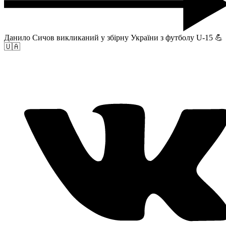
Данило Сичов викликаний у збірну України з футболу U-15 💪
🇺🇦