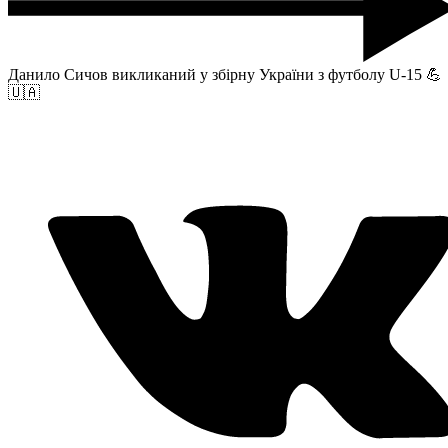
Данило Сичов викликаний у збірну України з футболу U-15 💪
🇺🇦