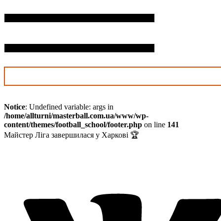
П.І.Б. дитини*
Дата нарождення*
Notice
: Undefined variable: args in
/home/allturni/masterball.com.ua/www/wp-
content/themes/football_school/footer.php
on line
141
Майстер Ліга завершилася у Харкові 🏆