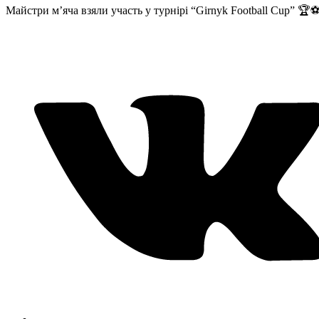
Майстри м’яча взяли участь у турнірі “Girnyk Football Cup” 🏆⚽