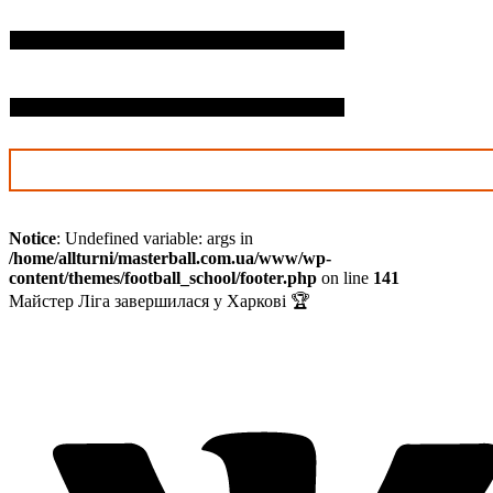
П.І.Б. дитини*
Дата нарождення*
Notice
: Undefined variable: args in
/home/allturni/masterball.com.ua/www/wp-
content/themes/football_school/footer.php
on line
141
Майстер Ліга завершилася у Харкові 🏆