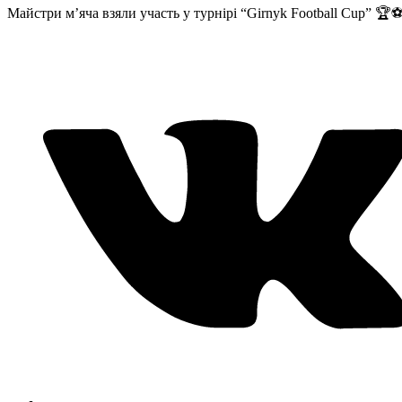
Майстри м’яча взяли участь у турнірі “Girnyk Football Cup” 🏆⚽