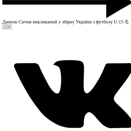
Данило Сичов викликаний у збірну України з футболу U-15 💪
🇺🇦