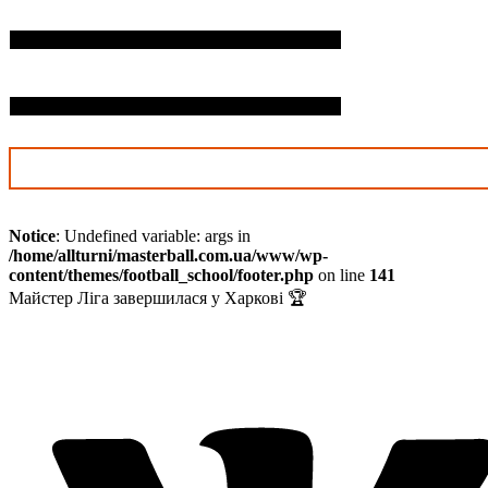
П.І.Б. дитини*
Дата нарождення*
Notice
: Undefined variable: args in
/home/allturni/masterball.com.ua/www/wp-
content/themes/football_school/footer.php
on line
141
Майстер Ліга завершилася у Харкові 🏆