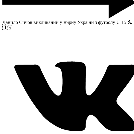
Данило Сичов викликаний у збірну України з футболу U-15 💪
🇺🇦