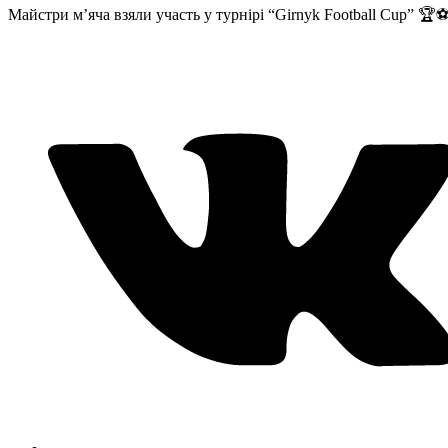
Майстри м’яча взяли участь у турнірі “Girnyk Football Cup” 🏆⚽